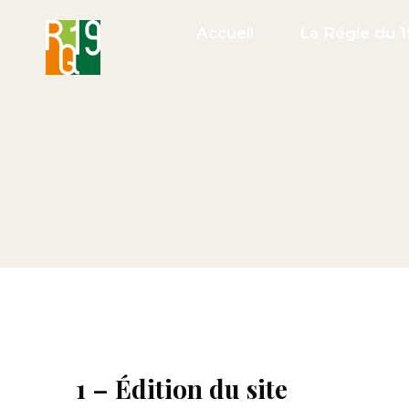
Skip
Accueil
La Régie du 1
to
content
1 – Édition du site