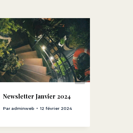
Newsletter Janvier 2024
Newslet
Par
adminweb
12 février 2024
Par
admi