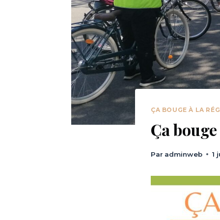
ÇA BOUGE À LA RÉG
Ça bouge 
Par
adminweb
1 