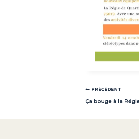
Navigation
PRÉCÉDENT
de
Ça bouge à la Régi
l’article